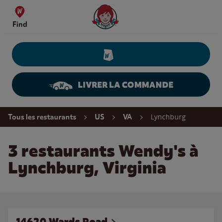
Skip to content
Wendy's Website Home
Find
LIVRER LA COMMANDE
Return to Nav
Lynchburg
Tous les restaurants
US
VA
3 restaurants Wendy's à
Lynchburg, Virginia
14620 Wards Road