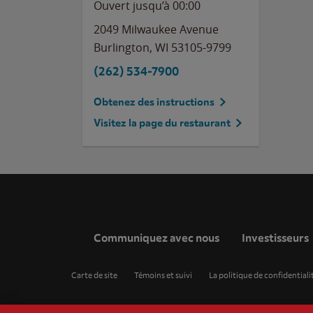
Ouvert jusqu’à 00:00
2049 Milwaukee Avenue
Burlington
,
WI
53105-9799
(262) 534-7900
Obtenez des instructions
Visitez la page du restaurant
Communiquez avec nous
Investisseurs
Carte de site
Témoins et suivi
La politique de confidentiali