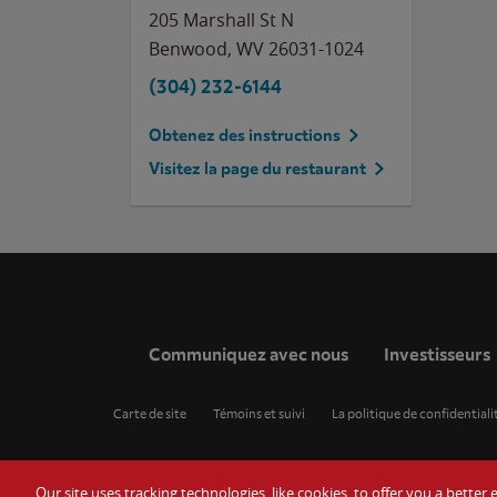
205 Marshall St N
Benwood
,
WV
26031-1024
(304) 232-6144
Obtenez des instructions
Visitez la page du restaurant
Communiquez avec nous
Investisseurs
Carte de site
Témoins et suivi
La politique de confidentiali
Our site uses tracking technologies, like cookies, to offer you a bette