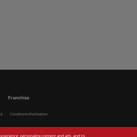
Franchise
té
Conditions d'utilisation
r experience, personalize content and ads, and to