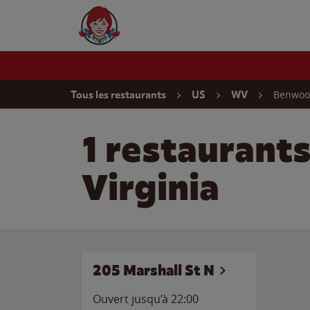
Skip to content
Wendy's Website Home
Return to Nav
Benwo
Tous les restaurants
US
WV
1 restaurant
Virginia
205 Marshall St N
Ouvert jusqu’à
22:00