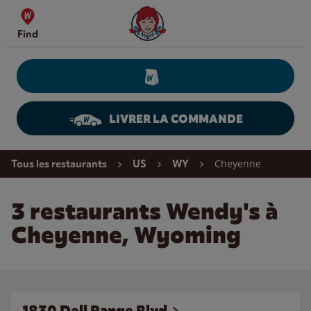
Skip to content
Wendy's Website Home
Find
LIVRER LA COMMANDE
Return to Nav
Cheyenne
Tous les restaurants
US
WY
3 restaurants Wendy's à
Cheyenne, Wyoming
1830 Dell Range Blvd