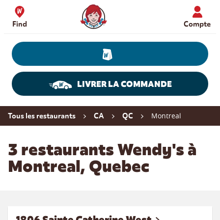
Skip to content
Wendy's Website Home
Find
Compte
LIVRER LA COMMANDE
Return to Nav
Montreal
Tous les restaurants
CA
QC
3 restaurants Wendy's à
Montreal, Quebec
1806 Sainte Catherine West