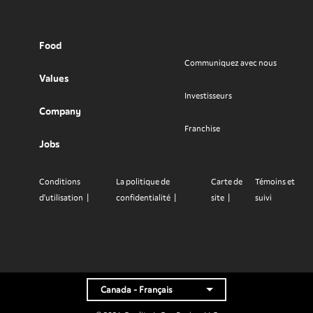
Food
Communiquez avec nous
Values
Investisseurs
Company
Franchise
Jobs
Conditions
La politique de
Carte de
Témoins et
d'utilisation
confidentialité
site
suivi
Canada - Français
Click to expand or collapse content