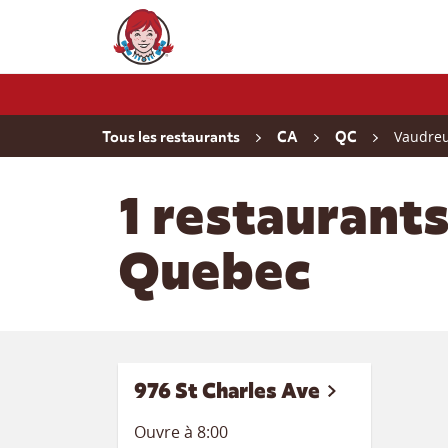
Skip to content
Wendy's Website Home
Return to Nav
Vaudreu
Tous les restaurants
CA
QC
1 restaurant
Quebec
976 St Charles Ave
Ouvre à
8:00