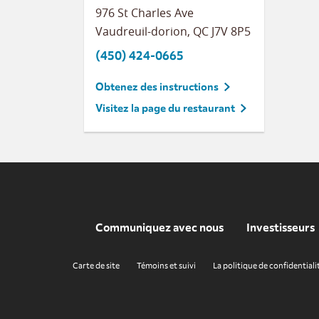
976 St Charles Ave
Vaudreuil-dorion
,
QC
J7V 8P5
(450) 424-0665
Obtenez des instructions
Visitez la page du restaurant
Communiquez avec nous
Investisseurs
Carte de site
Témoins et suivi
La politique de confidentiali