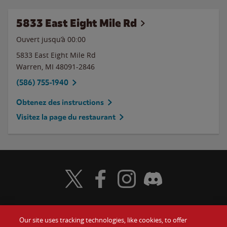
5833 East Eight Mile Rd
Ouvert jusqu’à 00:00
5833 East Eight Mile Rd
Warren
,
MI
48091-2846
(586) 755-1940
Obtenez des instructions
Visitez la page du restaurant
Visit Wendy's Twitter
Visit Wendy's Facebook
Visit Wendy's Instagram
Visit Wendy's Discord
Our site uses tracking technologies, like cookies, to offer