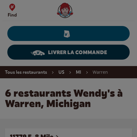
Skip to content
Wendy's Website Home
Find
LIVRER LA COMMANDE
Return to Nav
Warren
Tous les restaurants
US
MI
6 restaurants Wendy's à
Warren, Michigan
11779 E. 8 Mile