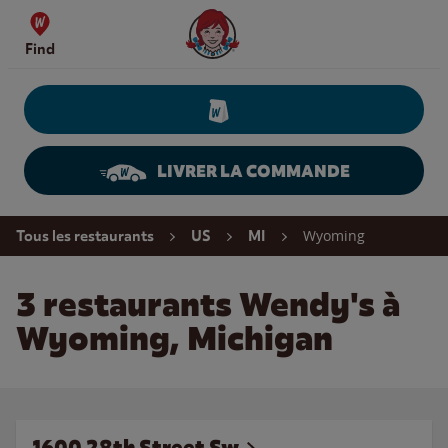
Skip to content
Wendy's Website Home
Find
LIVRER LA COMMANDE
Return to Nav
Wyoming
Tous les restaurants
US
MI
3 restaurants Wendy's à
Wyoming, Michigan
1600 28th Street Sw