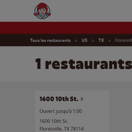
Skip to content
Wendy's Website Home
Return to Nav
Floresvil
Tous les restaurants
US
TX
1 restaurants
1600 10th St.
Ouvert jusqu’à
1:00
1600 10th St.
Floresville
,
TX
78114