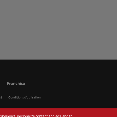
Franchise
té
Conditions d'utilisation
r experience, personalize content and ads, and to