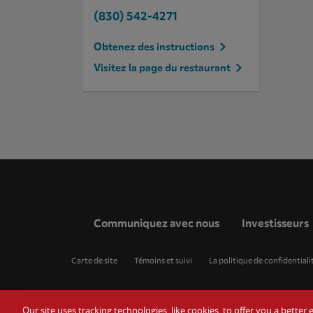
(830) 542-4271
Obtenez des instructions
Visitez la page du restaurant
Communiquez avec nous
Investisseurs
Carte de site
Témoins et suivi
La politique de confidentiali
Our site uses tracking technologies, like cookies, to offer you a bette