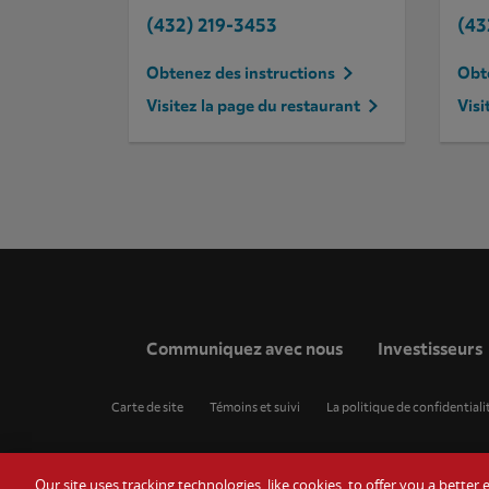
(432) 219-3453
(43
Obtenez des instructions
Obte
Visitez la page du restaurant
Visi
Communiquez avec nous
Investisseurs
Carte de site
Témoins et suivi
La politique de confidentiali
Our site uses tracking technologies, like cookies, to offer you a bette