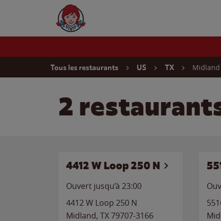
Skip to content
Wendy's Website Home
Return to Nav
Midland
Tous les restaurants
US
TX
2 restaurant
4412 W Loop 250 N
55
Ouvert jusqu’à
23:00
Ouv
4412 W Loop 250 N
551
Midland
,
TX
79707-3166
Mid