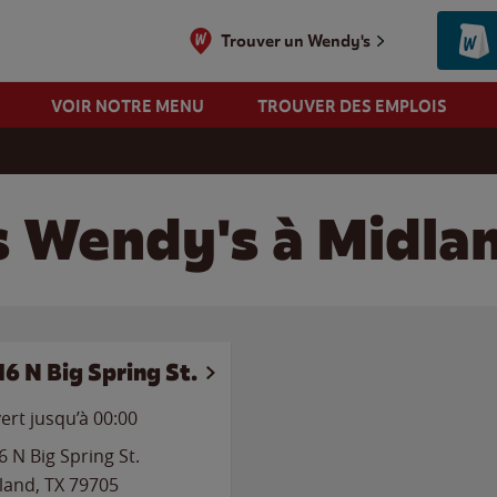
Trouver un Wendy's
VOIR NOTRE MENU
TROUVER DES EMPLOIS
s Wendy's à Midla
16 N Big Spring St.
ert jusqu’à 00:00
6 N Big Spring St.
land
,
TX
79705