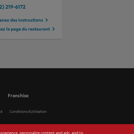
2) 219-6172
nez des instructions
tez la page du restaurant
Franchise
té
Conditions d'utilisation
r experience, personalize content and ads, and to