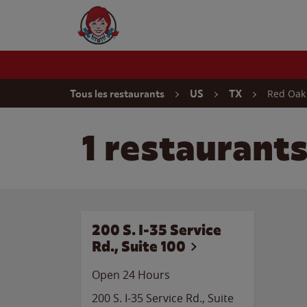
Skip to content
Wendy's Website Home
Return to Nav
Red Oak
Tous les restaurants
US
TX
1 restaurant
200 S. I-35 Service
Rd., Suite 100
Open 24 Hours
200 S. I-35 Service Rd., Suite