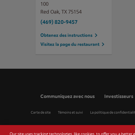
100
Red Oak
,
TX
75154
(469) 820-9457
Obtenez des instructions
Visitez la page du restaurant
Communiquez avec nous
Investisseurs
Carte de site
Témoins et suivi
La politique de confidentiali
Our site uses tracking technologies, like cookies, to offer you a bette