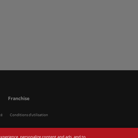
Franchise
té
Conditions d'utilisation
r experience, personalize content and ads, and to